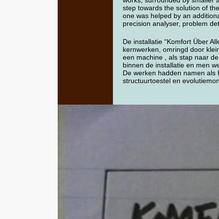
works, surrounded by smaller a
step towards the solution of th
one was helped by an additional
precision analyser, problem det
De installatie “Komfort Über A
kernwerken, omringd door klein
een machine , als stap naar de
binnen de installatie en men 
De werken hadden namen als he
structuurtoestel en evolutiemon