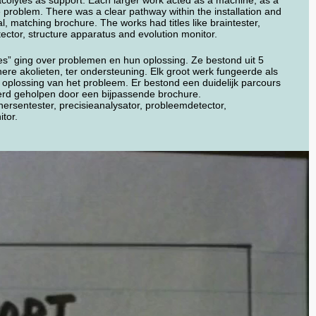
colytes as support. Each larger work acted as a machine, as a
e problem. There was a clear pathway within the installation and
, matching brochure. The works had titles like braintester,
ector, structure apparatus and evolution monitor.
lles” ging over problemen en hun oplossing. Ze bestond uit 5
ere akolieten, ter ondersteuning. Elk groot werk fungeerde als
 oplossing van het probleem. Er bestond een duidelijk parcours
werd geholpen door een bijpassende brochure.
rsentester, precisieanalysator, probleemdetector,
itor.