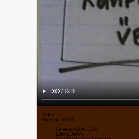
Video
Duration: 16:19
Camera: AMVK, DDV
Editing: AMVK