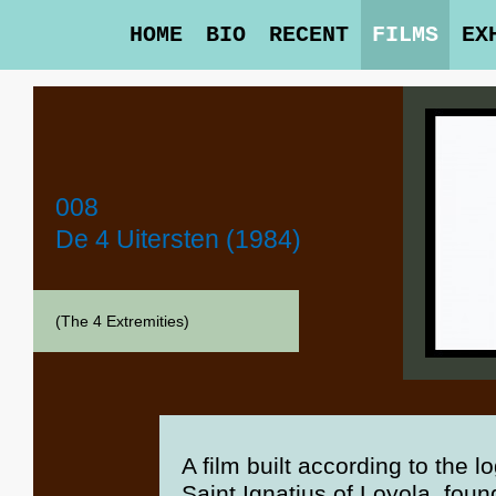
HOME
BIO
RECENT
FILMS
EX
008
De 4 Uitersten (1984)
(The 4 Extremities)
A film built according to the l
Saint Ignatius of Loyola, foun