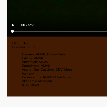
16mm film
Duration: 05:57
Camera: AMVK, Danny Hiele
Editing: AMVK
Animation: AMVK
Soundtrack: AMVK
Actors: Guy Cassiers, DDV, Marc
Vanrunxt
Produced by: AMVK / Club Moral /
Akademie Merksem
8143 views