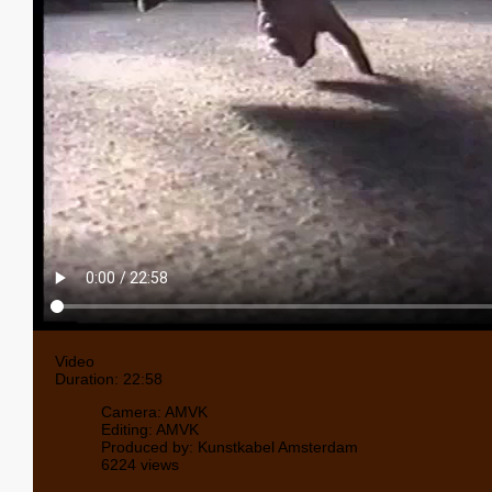
Video
Duration: 22:58
Camera: AMVK
Editing: AMVK
Produced by: Kunstkabel Amsterdam
6224 views