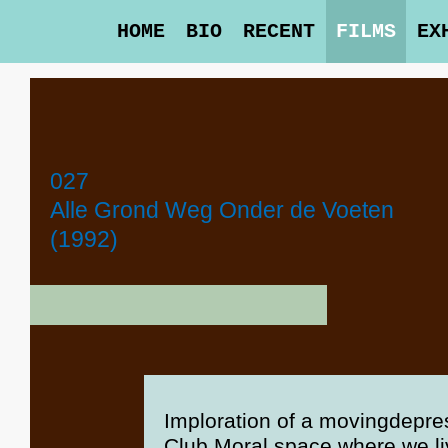
HOME
BIO
RECENT
FILMS
EX
027
Alle Grond Weg Onder de Voeten
(1992)
Imploration of a movingdepress
Club Moral space where we li