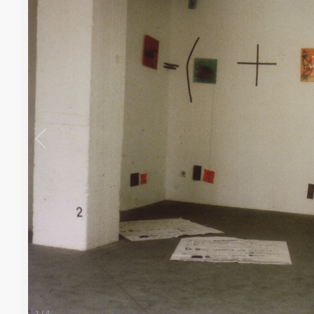
1
/
4