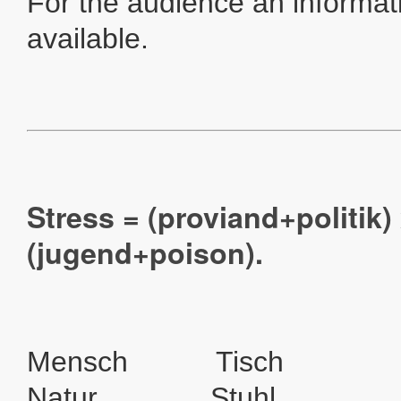
For the audience an informa
available.
Stress = (proviand+politik)
(jugend+poison).
Mensch Tisc
Natur Stuhl