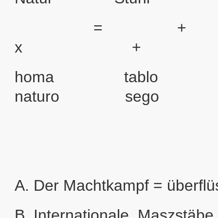
= 
x +
homa tabl
naturo sego
A. Der Machtkampf = überflü
B. Internationale. Maszstäbe 