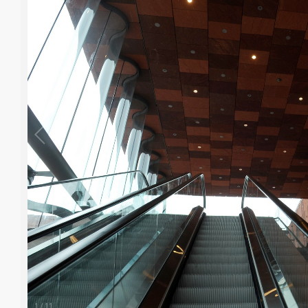
1
/
11