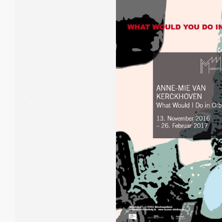
1
/
16