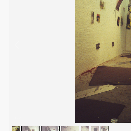
1
/
7