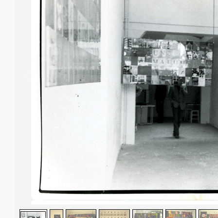
1
/
7