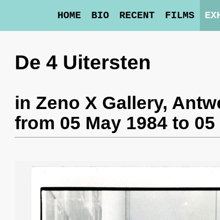
HOME
BIO
RECENT
FILMS
EX
De 4 Uitersten
in
Zeno X Gallery
, Antw
from 05 May 1984 to 05